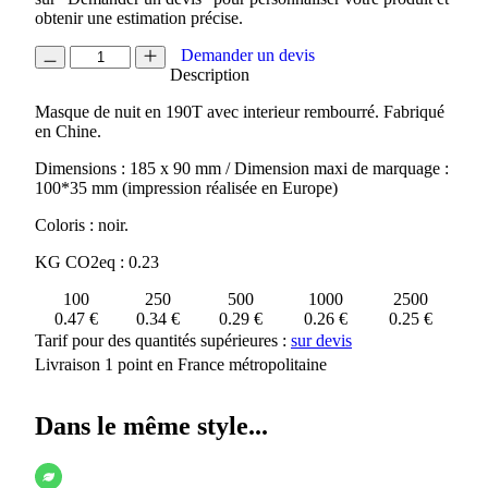
obtenir une estimation précise.
quantité
Demander un devis
de
Description
MASQUE
Masque de nuit en 190T avec interieur rembourré. Fabriqué
DE
en Chine.
NUIT
DOZY
Dimensions : 185 x 90 mm / Dimension maxi de marquage :
100*35 mm (impression réalisée en Europe)
Coloris : noir.
KG CO2eq : 0.23
100
250
500
1000
2500
0.47 €
0.34 €
0.29 €
0.26 €
0.25 €
Tarif pour des quantités supérieures :
sur devis
Livraison 1 point en France métropolitaine
Dans le même style...