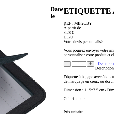
Dans
ETIQUETTE 
le
REF :
MIF2CBY
À partir de
3,28
€
HT/U
Votre devis personnalisé
Vous pourrez envoyer votre ima
personnaliser votre produit et o
quantité
Demander
de
Description
ETIQUETTE
Etiquette à bagage avec étiquett
A
de marquage en creux ou dorur
BAGAGE
CUIR
Dimension : 11.5*7.5 cm / Di
Coloris : noir
Prix unitaire