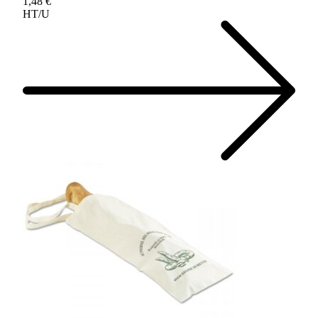
1,48 €
HT/U