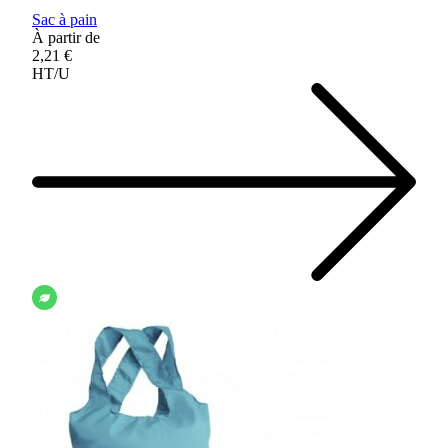
Sac à pain
À partir de
2,21 €
HT/U