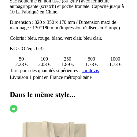
Sac isotherme en non tissé (80 g/m²) avec fermeture
SHOPPING
autoagrippante (scratch) et poche frontale. Capacité jusqu’à
ISOTHERME
10 L. Fabriqué en Chine.
ROTTERDAM
Dimension : 320 x 350 x 170 mm / Dimension maxi de
marquage : 130*180 mm (impression réalisée en Europe)
Coloris : bleu, rouge, blanc, vert clair, bleu clair.
KG CO2eq : 0.32
50
100
250
500
1000
2.28 €
2.08 €
1.89 €
1.78 €
1.73 €
Tarif pour des quantités supérieures :
sur devis
Livraison 1 point en France métropolitaine
Dans le même style...