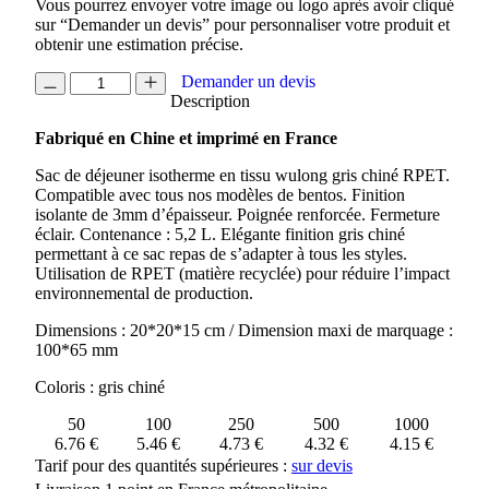
Vous pourrez envoyer votre image ou logo après avoir cliqué
sur “Demander un devis” pour personnaliser votre produit et
obtenir une estimation précise.
quantité
Demander un devis
de
Description
SAC
Fabriqué en Chine et imprimé en France
A
BENTO
Sac de déjeuner isotherme en tissu wulong gris chiné RPET.
ISOTHERME
Compatible avec tous nos modèles de bentos. Finition
EN
isolante de 3mm d’épaisseur. Poignée renforcée. Fermeture
RPET
éclair. Contenance : 5,2 L. Elégante finition gris chiné
SENDAI
permettant à ce sac repas de s’adapter à tous les styles.
Utilisation de RPET (matière recyclée) pour réduire l’impact
environnemental de production.
Dimensions : 20*20*15 cm / Dimension maxi de marquage :
100*65 mm
Coloris : gris chiné
50
100
250
500
1000
6.76 €
5.46 €
4.73 €
4.32 €
4.15 €
Tarif pour des quantités supérieures :
sur devis