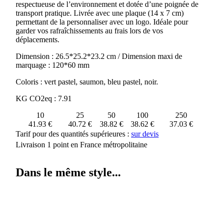
respectueuse de l’environnement et dotée d’une poignée de
PLASTIQUE
transport pratique. Livrée avec une plaque (14 x 7 cm)
RECYCLE
permettant de la personnaliser avec un logo. Idéale pour
BANGKOK
garder vos rafraîchissements au frais lors de vos
COOLER
déplacements.
Dimension : 26.5*25.2*23.2 cm / Dimension maxi de
marquage : 120*60 mm
Coloris : vert pastel, saumon, bleu pastel, noir.
KG CO2eq : 7.91
10
25
50
100
250
41.93 €
40.72 €
38.82 €
38.62 €
37.03 €
Tarif pour des quantités supérieures :
sur devis
Livraison 1 point en France métropolitaine
Dans le même style...