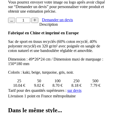
Vous pourrez envoyer votre image ou logo après avoir cliqué
sur “Demander un devis” pour personnaliser votre produit et
obtenir une estimation précise.
quantité
Demander un devis
de
Description
SAC
Fabriqué en Chine et imprimé en Europe
DE
SPORT
Sac de sport en tissus recyclés (60% coton recyclé, 40%
EN
polyester recyclé) en 320 gr/m² avec poignée en sangle de
TISSUS
coton naturel et une bandoulière réglable et amovible.
RECYCLES
MALDI
Dimension : 49*26*24 cm / Dimension maxi de marquage :
150*180 mm
Coloris : kaki, beige, turquoise, gris, noir.
25
50
100
250
500
10.04 €
9.02 €
8.70 €
8.18 €
7.79 €
Tarif pour des quantités supérieures :
sur devis
Livraison 1 point en France métropolitaine
Dans le même style...