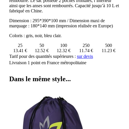
rembourré. Le sac possède 2 poches frontales, l’intérieur
GRAPHS
ainsi que les anses sont rembourrés. Capacité jusqu’à 10 L et
fabriqué en Chine.
Dimension : 295*390*100 mm / Dimension maxi de
marquage : 180*140 mm (impression réalisée en Europe)
Coloris : gris, noir, bleu clair.
25
50
100
250
500
13.41 €
12.52 €
12.32 €
11.74 €
11.23 €
Tarif pour des quantités supérieures :
sur devis
Livraison 1 point en France métropolitaine
Dans le même style...