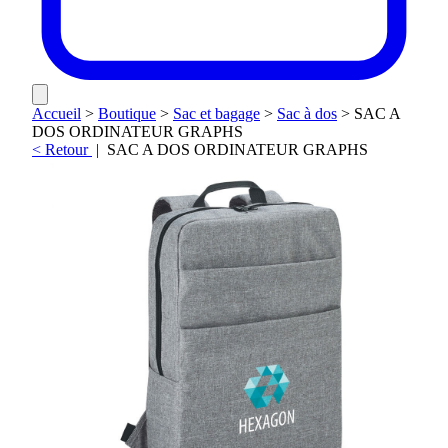
Accueil
>
Boutique
>
Sac et bagage
>
Sac à dos
>
SAC A
DOS ORDINATEUR GRAPHS
< Retour
|
SAC A DOS ORDINATEUR GRAPHS