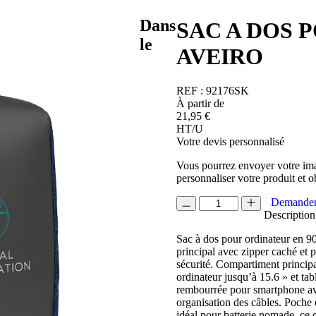
Dans
SAC A DOS 
le
AVEIRO
REF :
92176SK
À partir de
21,95
€
HT/U
Votre devis personnalisé
Vous pourrez envoyer votre ima
personnaliser votre produit et o
quantité
Demander
de
Description
SAC
Sac à dos pour ordinateur en 90
A
principal avec zipper caché et p
DOS
sécurité. Compartiment principa
POUR
ordinateur jusqu’à 15.6 » et tab
ORDINATEUR
rembourrée pour smartphone avec
AVEIRO
organisation des câbles. Poche e
idéal pour batterie nomade, ce 