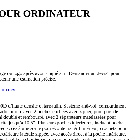
POUR ORDINATEUR
ge ou logo après avoir cliqué sur “Demander un devis” pour
btenir une estimation précise.
 un devis
0D d’haute densité et tarpaulin. Système anti-vol: compartiment
artie arrière avec 2 poches cachées avec zipper, pour plus de
l doublé et rembourré, avec 2 séparateurs matelassées pour
lette jusqu’à 10,5″. Plusieurs poches intérieures, incluant poche
 accès à une sortie pour écouteurs. À l’intérieur, crochets pour
xtérieure latérale zippée, avec accès direct à la poche intérieure,
qui facilite le chargement de des appareils mobiles. Dos rembourré