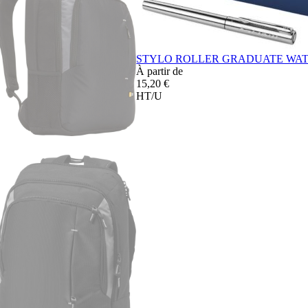
STYLO ROLLER GRADUATE WA
À partir de
15,20 €
HT/U