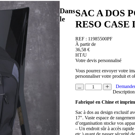
Dans
SAC A DOS 
le
RESO CASE 
REF :
11985500PF
À partir de
36,58
€
HT/U
Votre devis personnalisé
Vous pourrez envoyer votre ima
personnaliser votre produit et o
quantité
Demander
de
Description
SAC
Fabriqué en Chine et impri
A
DOS
Sac à dos au design exclusif a
POUR
17″. Vaste espace de rangement i
ORDINATEUR
d’organisation stocke vos appar
17"
– Un endroit sûr à accès rapide 
RESO
etc.) avant de passer sécurité d
CASE