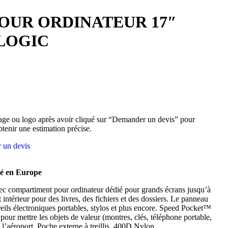
POUR ORDINATEUR 17″
LOGIC
ge ou logo après avoir cliqué sur “Demander un devis” pour
btenir une estimation précise.
 un devis
mé en Europe
vec compartiment pour ordinateur dédié pour grands écrans jusqu’à
ntérieur pour des livres, des fichiers et des dossiers. Le panneau
eils électroniques portables, stylos et plus encore. Speed Pocket™
pour mettre les objets de valeur (montres, clés, téléphone portable,
e l’aéroport. Poche externe à treillis. 400D Nylon.