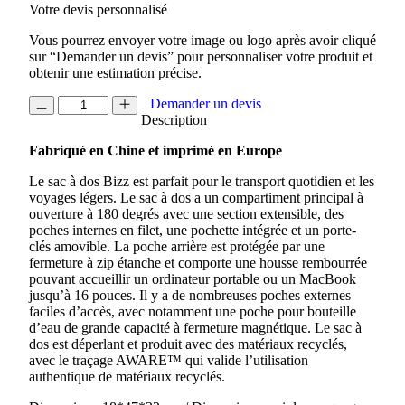
Votre devis personnalisé
Vous pourrez envoyer votre image ou logo après avoir cliqué
sur “Demander un devis” pour personnaliser votre produit et
obtenir une estimation précise.
quantité
Demander un devis
de
Description
SAC
Fabriqué en Chine et imprimé en Europe
A
DOS
Le sac à dos Bizz est parfait pour le transport quotidien et les
BIZZ
voyages légers. Le sac à dos a un compartiment principal à
ouverture à 180 degrés avec une section extensible, des
poches internes en filet, une pochette intégrée et un porte-
clés amovible. La poche arrière est protégée par une
fermeture à zip étanche et comporte une housse rembourrée
pouvant accueillir un ordinateur portable ou un MacBook
jusqu’à 16 pouces. Il y a de nombreuses poches externes
faciles d’accès, avec notamment une poche pour bouteille
d’eau de grande capacité à fermeture magnétique. Le sac à
dos est déperlant et produit avec des matériaux recyclés,
avec le traçage AWARE™ qui valide l’utilisation
authentique de matériaux recyclés.