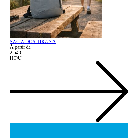
SAC A DOS TIRANA
À partir de
2,64 €
HT/U