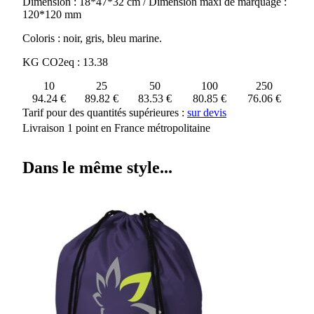
Dimension : 18*47*32 cm / Dimension maxi de marquage :
120*120 mm
Coloris : noir, gris, bleu marine.
KG CO2eq : 13.38
10
25
50
100
250
94.24 €
89.82 €
83.53 €
80.85 €
76.06 €
Tarif pour des quantités supérieures :
sur devis
Livraison 1 point en France métropolitaine
Dans le même style...