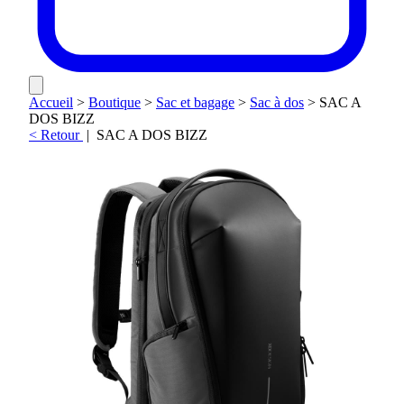
Accueil
>
Boutique
>
Sac et bagage
>
Sac à dos
>
SAC A
DOS BIZZ
< Retour
|
SAC A DOS BIZZ