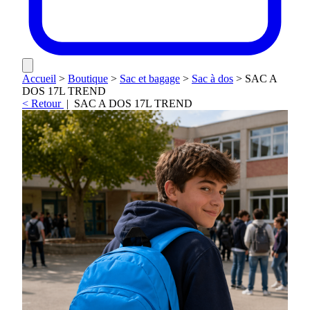
Accueil
>
Boutique
>
Sac et bagage
>
Sac à dos
>
SAC A
DOS 17L TREND
< Retour
|
SAC A DOS 17L TREND