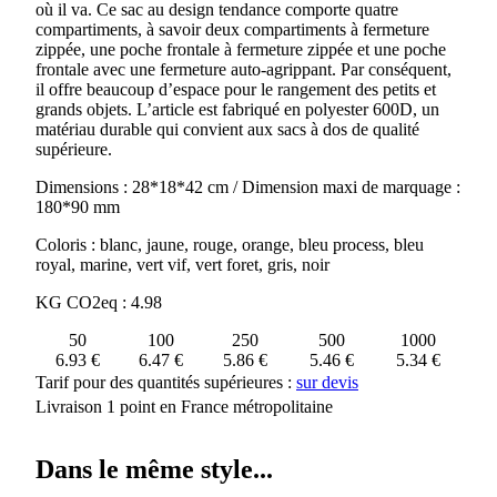
où il va. Ce sac au design tendance comporte quatre
compartiments, à savoir deux compartiments à fermeture
zippée, une poche frontale à fermeture zippée et une poche
frontale avec une fermeture auto-agrippant. Par conséquent,
il offre beaucoup d’espace pour le rangement des petits et
grands objets. L’article est fabriqué en polyester 600D, un
matériau durable qui convient aux sacs à dos de qualité
supérieure.
Dimensions : 28*18*42 cm / Dimension maxi de marquage :
180*90 mm
Coloris : blanc, jaune, rouge, orange, bleu process, bleu
royal, marine, vert vif, vert foret, gris, noir
KG CO2eq : 4.98
50
100
250
500
1000
6.93 €
6.47 €
5.86 €
5.46 €
5.34 €
Tarif pour des quantités supérieures :
sur devis
Livraison 1 point en France métropolitaine
Dans le même style...