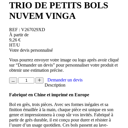
TRIO DE PETITS BOLS
NUVEM VINGA
REF :
V267029XD
À partir de
9,26
€
HT/U
Votre devis personnalisé
Vous pourrez envoyer votre image ou logo après avoir cliqué
sur “Demander un devis” pour personnaliser votre produit et
obtenir une estimation précise.
quantité
Demander un devis
de
Description
TRIO
Fabriqué en Chine et imprimé en Europe
DE
PETITS
Bol en grès, trois pièces. Avec ses formes inégales et sa
BOLS
finition émaillée à la main, chaque pièce est unique en son
NUVEM
genre et impressionnera à coup sûr vos invités. Fabriqué à
VINGA
partir de grès durable, il est conçu pour durer et résister à
l’usure d’un usage quotidien. Ces bols passent au lave-