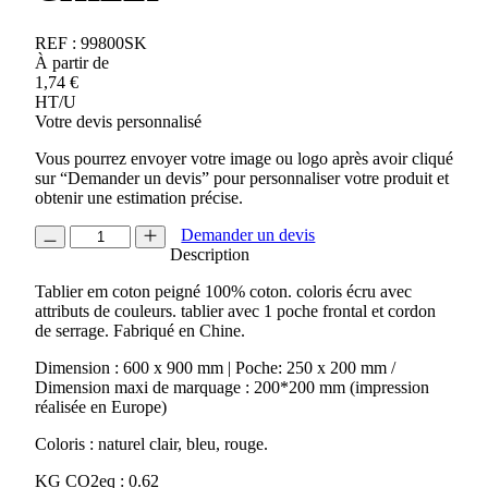
REF :
99800SK
À partir de
1,74
€
HT/U
Votre devis personnalisé
Vous pourrez envoyer votre image ou logo après avoir cliqué
sur “Demander un devis” pour personnaliser votre produit et
obtenir une estimation précise.
quantité
Demander un devis
de
Description
TABLIER
Tablier em coton peigné 100% coton. coloris écru avec
COTON
attributs de couleurs. tablier avec 1 poche frontal et cordon
CHILLI
de serrage. Fabriqué en Chine.
Dimension : 600 x 900 mm | Poche: 250 x 200 mm /
Dimension maxi de marquage : 200*200 mm (impression
réalisée en Europe)
Coloris : naturel clair, bleu, rouge.
KG CO2eq : 0.62