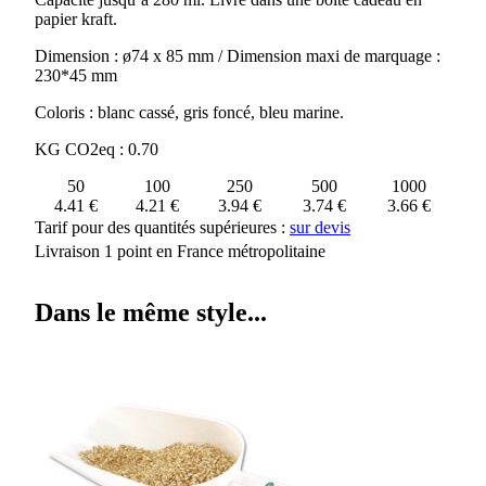
EN
papier kraft.
CERAMIQUE
OWENS
Dimension : ø74 x 85 mm / Dimension maxi de marquage :
230*45 mm
Coloris : blanc cassé, gris foncé, bleu marine.
KG CO2eq : 0.70
50
100
250
500
1000
4.41 €
4.21 €
3.94 €
3.74 €
3.66 €
Tarif pour des quantités supérieures :
sur devis
Livraison 1 point en France métropolitaine
Dans le même style...