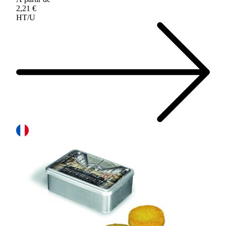
2,21 €
HT/U