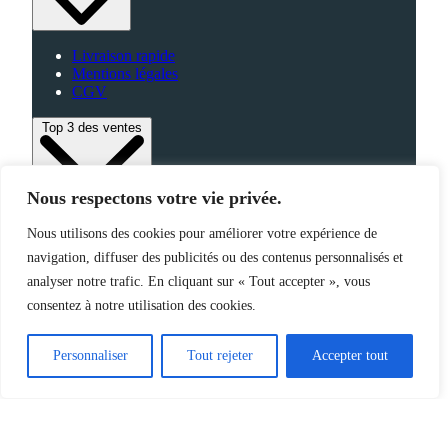
Livraison rapide
Mentions légales
CGV
Top 3 des ventes
Nous respectons votre vie privée.
Bagagerie
Nous utilisons des cookies pour améliorer votre expérience de
High-Tech
navigation, diffuser des publicités ou des contenus personnalisés et
Fabriqué en France
analyser notre trafic. En cliquant sur « Tout accepter », vous
consentez à notre utilisation des cookies.
©2025 Jemapub – Tous droits réservés
Personnaliser
Tout rejeter
Accepter tout
Catalogue
Nouveautés