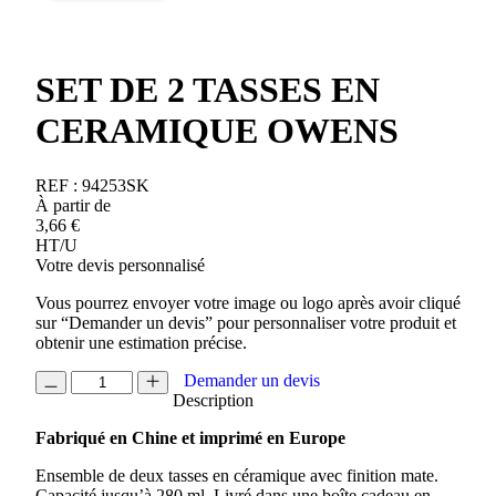
SET DE 2 TASSES EN
CERAMIQUE OWENS
REF :
94253SK
À partir de
3,66
€
HT/U
Votre devis personnalisé
Vous pourrez envoyer votre image ou logo après avoir cliqué
sur “Demander un devis” pour personnaliser votre produit et
obtenir une estimation précise.
quantité
Demander un devis
de
Description
SET
Fabriqué en Chine et imprimé en Europe
DE
2
Ensemble de deux tasses en céramique avec finition mate.
TASSES
Capacité jusqu’à 280 ml. Livré dans une boîte cadeau en