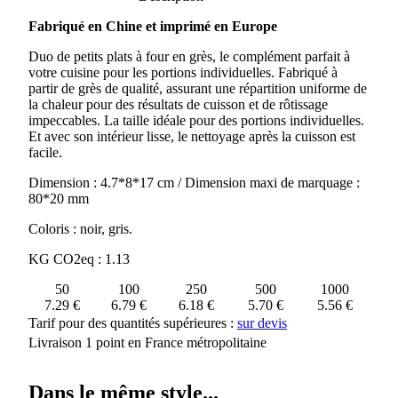
DUO
Fabriqué en Chine et imprimé en Europe
DE
PLATS
Duo de petits plats à four en grès, le complément parfait à
A
votre cuisine pour les portions individuelles. Fabriqué à
FOUR
partir de grès de qualité, assurant une répartition uniforme de
EN
la chaleur pour des résultats de cuisson et de rôtissage
GRES
impeccables. La taille idéale pour des portions individuelles.
MONTE
Et avec son intérieur lisse, le nettoyage après la cuisson est
facile.
Dimension : 4.7*8*17 cm / Dimension maxi de marquage :
80*20 mm
Coloris : noir, gris.
KG CO2eq : 1.13
50
100
250
500
1000
7.29 €
6.79 €
6.18 €
5.70 €
5.56 €
Tarif pour des quantités supérieures :
sur devis
Livraison 1 point en France métropolitaine
Dans le même style...