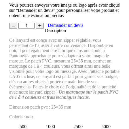
Vous pourrez envoyer votre image ou logo après avoir cliqué
sur “Demander un devis” pour personnaliser votre produit et
obtenir une estimation précise.
quantité
Demander un devis
de
Description
TOUR
Ce lanyard est conçu avec un zipper réglable, vous
DE
permettant de l’ajuster à votre convenance. Disponible en
COU
noir, il peut également être fabriqué dans une couleur
ZIPPER
Pantone® approchante pour s’adapter à votre image de
+
marque. Le patch PVC, mesurant 25×35 mm, permet un
PATCH
marquage de 1 à 4 couleurs, vous offrant ainsi une belle
PVC
visibilité pour votre logo ou message. Avec l’attache portable
LA05 incluse, ce lanyard est parfait pour garder vos badges,
clés ou autres objets à portée de main lors de vos
événements. Faites le choix de l’originalité et de la praticité
avec notre lanyard zipper !
Un marquage sur le patch PVC
de 1 à 4 couleurs et frais techniques inclus
.
Dimension patch pvc : 25×35 mm
Coloris : noir
500
1000
2500
5000