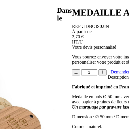
Dans
MEDAILLE 
le
REF :
IDBOIS02IN
À partir de
2,70
€
HT/U
Votre devis personnalisé
Vous pourrez envoyer votre ima
personnaliser votre produit et o
quantité
Demander
de
Description
MEDAILLE
Fabriqué et imprimé en Fran
A
PLANTER
Médaille en bois Ø 50 mm avec 
avec papier à graines de fleurs
Un marquage par gravure laser
Dimension : Ø 50 mm / Dimen
Coloris : naturel.