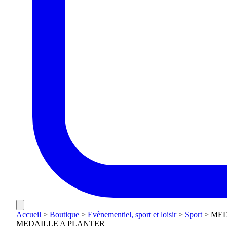
Accueil
>
Boutique
>
Evènementiel, sport et loisir
>
Sport
>
MED
MEDAILLE A PLANTER