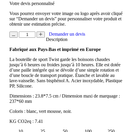
Votre devis personnalisé
Vous pourrez envoyer votre image ou logo après avoir cliqué
sur “Demander un devis” pour personnaliser votre produit et
obtenir une estimation précise.
quantité
Demander un devis
de
Description
BOUTEILLE
Fabriqué aux Pays-Bas et imprimé en Europe
DE
SPORT
La bouteille de sport Twist garde les boissons chaudes
MEPAL
jusqu’à 6 heures ou froides jusqu’à 10 heures. Elle est dotée
TWIST
d’une paille intégrée qui se dévoile d’une simple rotation et
ISOTHERME
d’une boucle de transport pratique. Étanche et lavable au
600ML
lave-vaisselle. Sans bisphénol A. Acier inoxydable, Plastique
PP, Silicone.
Dimensions : 23.8*7.5 cm / Dimension maxi de marquage :
237*60 mm
Coloris : blanc, vert mousse, noir.
KG CO2eq : 7.41
10
25
50
100
250