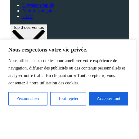
Livraison rapide
Mentions légales
CGV
Top 3 des ventes
Nous respectons votre vie privée.
Bagagerie
Nous utilisons des cookies pour améliorer votre expérience de
High-Tech
Fabriqué en France
navigation, diffuser des publicités ou des contenus personnalisés et
analyser notre trafic. En cliquant sur « Tout accepter », vous
consentez à notre utilisation des cookies.
©2025 Jemapub – Tous droits réservés
Personnaliser
Tout rejeter
Accepter tout
Catalogue
Nouveautés
Origine de nos produits
À propos