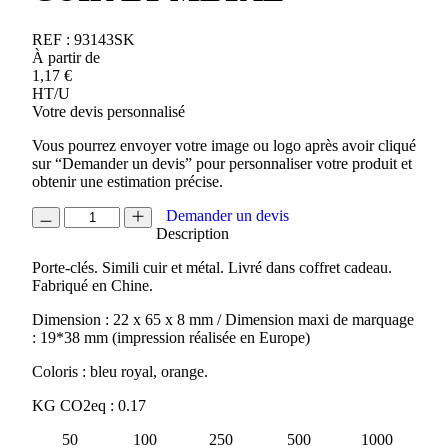
REF :
93143SK
À partir de
1,17
€
HT/U
Votre devis personnalisé
Vous pourrez envoyer votre image ou logo après avoir cliqué
sur “Demander un devis” pour personnaliser votre produit et
obtenir une estimation précise.
quantité
Demander un devis
de
Description
PORTE
Porte-clés. Simili cuir et métal. Livré dans coffret cadeau.
CLES
Fabriqué en Chine.
SIMILI
CUIR
Dimension : 22 x 65 x 8 mm / Dimension maxi de marquage
ET
: 19*38 mm (impression réalisée en Europe)
METAL
Coloris : bleu royal, orange.
KG CO2eq : 0.17
50
100
250
500
1000