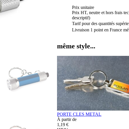
Prix unitaire
Prix HT, neutre et hors frais te
descriptif)
Tarif pour des quantités supérie
Livraison 1 point en France mét
même style...
PORTE CLES METAL
À partir de
1,19 €