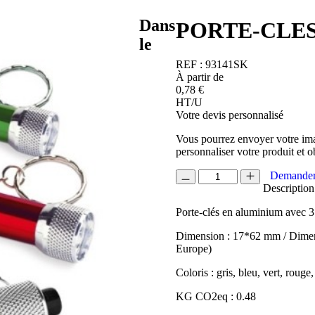
Dans
PORTE-CLE
le
REF :
93141SK
À partir de
0,78
€
HT/U
Votre devis personnalisé
Vous pourrez envoyer votre ima
personnaliser votre produit et o
quantité
Demander
de
Description
PORTE-
Porte-clés en aluminium avec 3
CLES
LAMPE
Dimension : 17*62 mm / Dimen
Europe)
Coloris : gris, bleu, vert, rouge,
KG CO2eq : 0.48