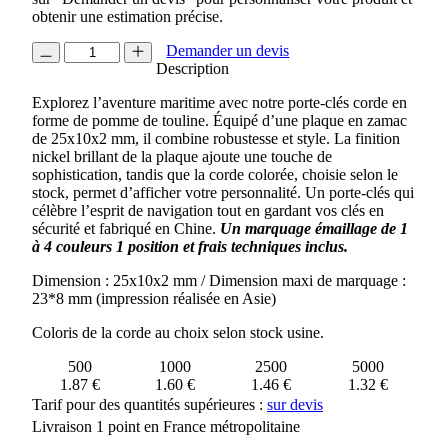
obtenir une estimation précise.
quantité
Demander un devis
de
Description
PORTE-
Explorez l’aventure maritime avec notre porte-clés corde en
CLES
forme de pomme de touline. Équipé d’une plaque en zamac
CORDE
de 25x10x2 mm, il combine robustesse et style. La finition
nickel brillant de la plaque ajoute une touche de
sophistication, tandis que la corde colorée, choisie selon le
stock, permet d’afficher votre personnalité. Un porte-clés qui
célèbre l’esprit de navigation tout en gardant vos clés en
sécurité et fabriqué en Chine.
Un marquage émaillage de 1
à 4 couleurs 1 position et frais techniques inclus
.
Dimension : 25x10x2 mm / Dimension maxi de marquage :
23*8 mm (impression réalisée en Asie)
Coloris de la corde au choix selon stock usine.
500
1000
2500
5000
1.87 €
1.60 €
1.46 €
1.32 €
Tarif pour des quantités supérieures :
sur devis
Livraison 1 point en France métropolitaine