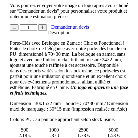
Vous pourrez envoyer votre image ou logo après avoir cliqué
sur “Demander un devis” pour personnaliser votre produit et
obtenir une estimation précise.
quantité
Demander un devis
de
Description
PORTE
Porte-Clés avec Breloque en Zamac : Chic et Fonctionnel !
CLES
Faites le choix de l’élégance avec notre porte-clés boucle en
BOUCLE
PU, dimensionné à 70×30 mm. La breloque en zamac, sans
PU
logo et avec une finition nickel brillant, mesure 24×2 mm,
ajoutant une touche raffinée à cet accessoire. Disponible
dans des coloris variés selon le stock usine, ce porte-clés est
parfait pour une utilisation quotidienne et un excellent choix
pour des événements promotionnels, alliant utilité et
esthétique. Fabriqué en Chine.
Un logo en gravure une face
et frais techniques
.
Dimension : 30x15x2 mm – boucle : 70*30 mm / Dimension
maxi de marquage : 30*15 mm (impression réalisée en Asie)
Coloris PU : au pantone approchant selon stock usine.
500
1000
2500
5000
2.18 €
1.87 €
1.78 €
1.58 €