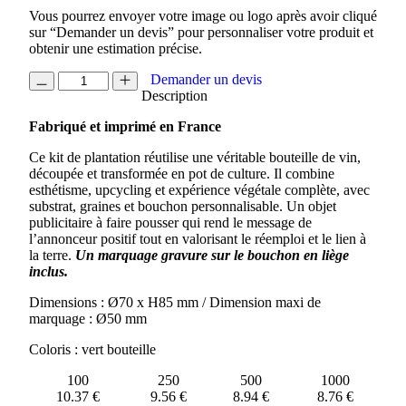
Vous pourrez envoyer votre image ou logo après avoir cliqué
sur “Demander un devis” pour personnaliser votre produit et
obtenir une estimation précise.
quantité
Demander un devis
de
Description
KIT
Fabriqué et imprimé en France
BOUTEILLE
RECYCLEE
Ce kit de plantation réutilise une véritable bouteille de vin,
découpée et transformée en pot de culture. Il combine
esthétisme, upcycling et expérience végétale complète, avec
substrat, graines et bouchon personnalisable. Un objet
publicitaire à faire pousser qui rend le message de
l’annonceur positif tout en valorisant le réemploi et le lien à
la terre.
Un marquage gravure sur le bouchon en liège
inclus.
Dimensions : Ø70 x H85 mm / Dimension maxi de
marquage : Ø50 mm
Coloris : vert bouteille
100
250
500
1000
10.37 €
9.56 €
8.94 €
8.76 €