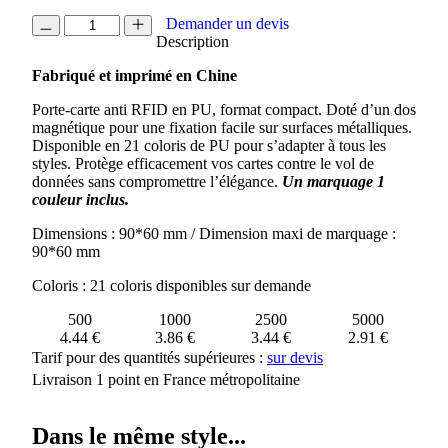
quantité
Demander un devis
de
Description
PORTE
Fabriqué et imprimé en Chine
CARTE
ANTI
Porte-carte anti RFID en PU, format compact. Doté d’un dos
RFID
magnétique pour une fixation facile sur surfaces métalliques.
MAGNETIQUE
Disponible en 21 coloris de PU pour s’adapter à tous les
styles. Protège efficacement vos cartes contre le vol de
données sans compromettre l’élégance.
Un marquage 1
couleur inclus.
Dimensions : 90*60 mm / Dimension maxi de marquage :
90*60 mm
Coloris : 21 coloris disponibles sur demande
500
1000
2500
5000
4.44 €
3.86 €
3.44 €
2.91 €
Tarif pour des quantités supérieures :
sur devis
Livraison 1 point en France métropolitaine
Dans le même style...