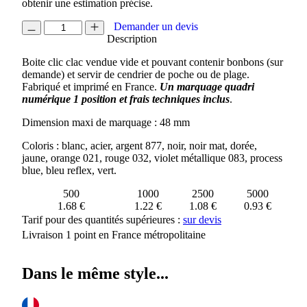
obtenir une estimation précise.
quantité
Demander un devis
de
Description
BOITE
Boite clic clac vendue vide et pouvant contenir bonbons (sur
CLIC
demande) et servir de cendrier de poche ou de plage.
CLAC
Fabriqué et imprimé en France.
Un marquage quadri
53
numérique 1 position et frais techniques inclus
.
MM
Dimension maxi de marquage : 48 mm
Coloris : blanc, acier, argent 877, noir, noir mat, dorée,
jaune, orange 021, rouge 032, violet métallique 083, process
blue, bleu reflex, vert.
500
1000
2500
5000
1.68 €
1.22 €
1.08 €
0.93 €
Tarif pour des quantités supérieures :
sur devis
Livraison 1 point en France métropolitaine
Dans le même style...