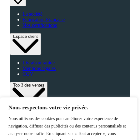
La société
Fabrication Française
Nos certifications
Espace client
Livraison rapide
Mentions légales
CGV
Top 3 des ventes
Nous respectons votre vie privée.
Bagagerie
Nous utilisons des cookies pour améliorer votre expérience de
High-Tech
Fabriqué en France
navigation, diffuser des publicités ou des contenus personnalisés et
analyser notre trafic. En cliquant sur « Tout accepter », vous