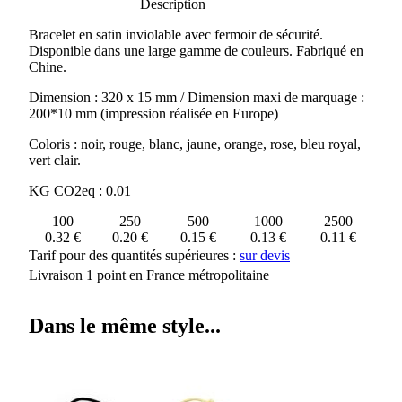
de
Description
BRACELET
Bracelet en satin inviolable avec fermoir de sécurité.
INVIOLABLE
Disponible dans une large gamme de couleurs. Fabriqué en
Chine.
Dimension : 320 x 15 mm / Dimension maxi de marquage :
200*10 mm (impression réalisée en Europe)
Coloris : noir, rouge, blanc, jaune, orange, rose, bleu royal,
vert clair.
KG CO2eq : 0.01
100
250
500
1000
2500
0.32 €
0.20 €
0.15 €
0.13 €
0.11 €
Tarif pour des quantités supérieures :
sur devis
Livraison 1 point en France métropolitaine
Dans le même style...