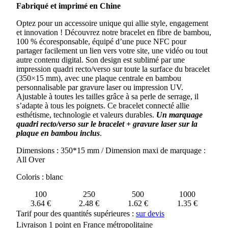
Fabriqué et imprimé en Chine
AVEC
PUCE
Optez pour un accessoire unique qui allie style, engagement
NFC
et innovation ! Découvrez notre bracelet en fibre de bambou,
100 % écoresponsable, équipé d’une puce NFC pour
partager facilement un lien vers votre site, une vidéo ou tout
autre contenu digital. Son design est sublimé par une
impression quadri recto/verso sur toute la surface du bracelet
(350×15 mm), avec une plaque centrale en bambou
personnalisable par gravure laser ou impression UV.
Ajustable à toutes les tailles grâce à sa perle de serrage, il
s’adapte à tous les poignets. Ce bracelet connecté allie
esthétisme, technologie et valeurs durables.
Un marquage
quadri recto/verso sur le bracelet + gravure laser sur la
plaque en bambou inclus
.
Dimensions : 350*15 mm / Dimension maxi de marquage :
All Over
Coloris : blanc
100
250
500
1000
3.64 €
2.48 €
1.62 €
1.35 €
Tarif pour des quantités supérieures :
sur devis
Livraison 1 point en France métropolitaine