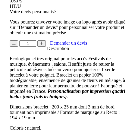
0,60
€
HT/U
Votre devis personnalisé
Vous pourrez envoyer votre image ou logo après avoir cliqué
sur “Demander un devis” pour personnaliser votre produit et
obtenir une estimation précise.
quantité
Demander un devis
de
Description
BRACELET
Ecologique et très original pour les accès Festivals de
A
musique, évènements , salons. Il suffit juste de retirer la
GRAINES
pellicule adhésive située au verso pour ajuster et fixer le
bracelet à votre poignet. Bracelet en papier 100%
biodégradable, ensemencé de graines de fleurs en mélange, à
planter en terre pour leur permettre de pousser ! Fabriqué et
imprimé en France.
Personnalisation par impression quadri
inclus
(hors frais techniques).
Dimensions bracelet : 200 x 25 mm dont 3 mm de bord
tournant non imprimable / Format de marquage au Recto :
194 x 19 mm
Coloris : naturel.