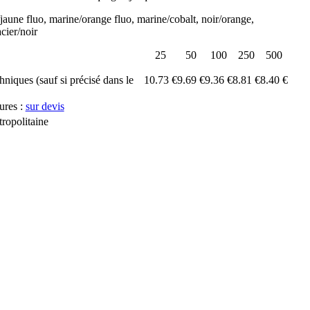
/jaune fluo, marine/orange fluo, marine/cobalt, noir/orange,
acier/noir
25
50
100
250
500
chniques (sauf si précisé dans le
10.73 €
9.69 €
9.36 €
8.81 €
8.40 €
ures :
sur devis
ropolitaine