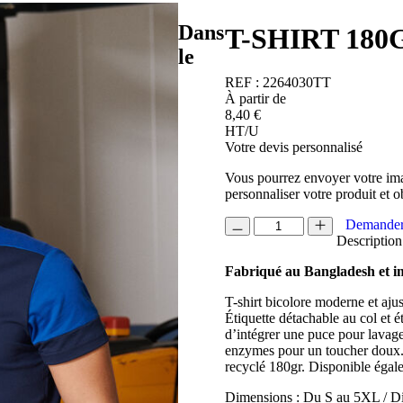
Dans
T-SHIRT 18
le
REF :
2264030TT
À partir de
8,40
€
HT/U
Votre devis personnalisé
Vous pourrez envoyer votre ima
personnaliser votre produit et o
quantité
Demander
de
Description
T-
Fabriqué au Bangladesh et 
SHIRT
180GR
T-shirt bicolore moderne et ajus
HOMME
Étiquette détachable au col et é
PRIME
d’intégrer une puce pour lavage
enzymes pour un toucher doux.
recyclé 180gr. Disponible éga
Dimensions : Du S au 5XL / Di