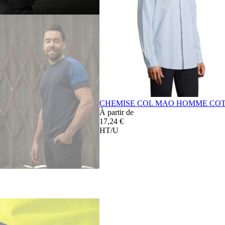
CHEMISE COL MAO HOMME COT
À partir de
17,24 €
HT/U