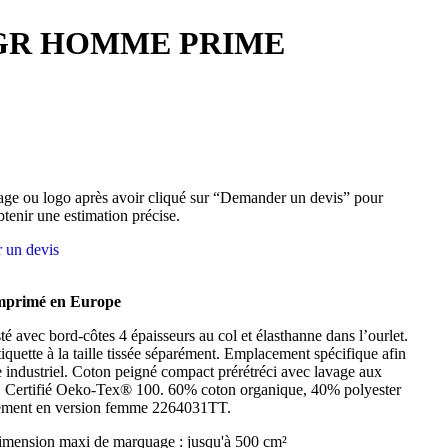
0GR HOMME PRIME
ge ou logo après avoir cliqué sur “Demander un devis” pour
btenir une estimation précise.
 un devis
imprimé en Europe
té avec bord-côtes 4 épaisseurs au col et élasthanne dans l’ourlet.
tiquette à la taille tissée séparément. Emplacement spécifique afin
 industriel. Coton peigné compact prérétréci avec lavage aux
 Certifié Oeko-Tex® 100. 60% coton organique, 40% polyester
lement en version femme 2264031TT.
mension maxi de marquage : jusqu'à 500 cm²