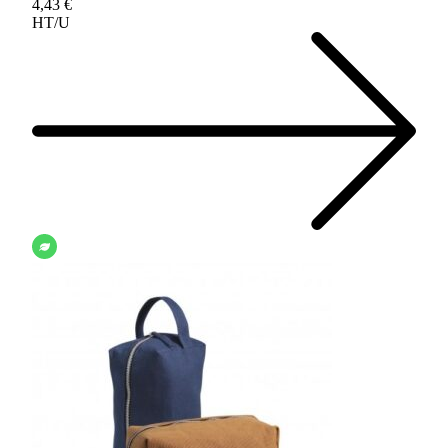
4,43 €
HT/U