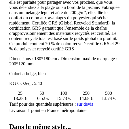
elle est parfaite pour partager avec vos proches, que vous
vous détendiez à la plage ou au bord de la piscine. Fabriquée
dans un mélange léger et aéré de 200 g/m², elle allie le
confort du coton aux avantages du polyester qui sèche
rapidement. Certifiée GRS (Global Recycled Standard), la
certification GRS garantit que l’ensemble de la chaîne
d’approvisionnement des matériaux recyclés est certifié. Le
contenu recyclé total est basé sur le poids global du produit.
Ce produit contient 70 % de coton recyclé certifié GRS et 29
% de polyester recyclé certifié GRS
Dimensions : 180*180 cm / Dimension maxi de marquage :
200*120 mm
Coloris : beige, bleu
KG CO2eq : 5.40
25
50
100
250
500
18.28 €
16.52 €
15.73 €
14.68 €
13.74 €
Tarif pour des quantités supérieures :
sur devis
Livraison 1 point en France métropolitaine
Dans le même style...