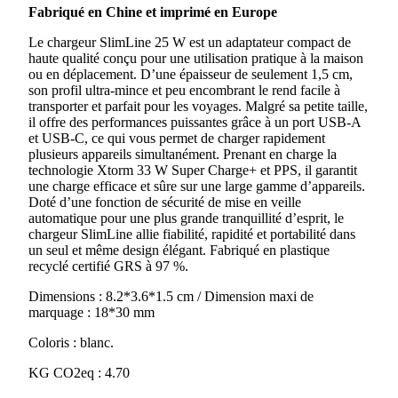
Fabriqué en Chine et imprimé en Europe
25
W
Le chargeur SlimLine 25 W est un adaptateur compact de
Xtorm
haute qualité conçu pour une utilisation pratique à la maison
XG2SL025
ou en déplacement. D’une épaisseur de seulement 1,5 cm,
Go2
son profil ultra-mince et peu encombrant le rend facile à
SLIMLINE
transporter et parfait pour les voyages. Malgré sa petite taille,
il offre des performances puissantes grâce à un port USB-A
et USB-C, ce qui vous permet de charger rapidement
plusieurs appareils simultanément. Prenant en charge la
technologie Xtorm 33 W Super Charge+ et PPS, il garantit
une charge efficace et sûre sur une large gamme d’appareils.
Doté d’une fonction de sécurité de mise en veille
automatique pour une plus grande tranquillité d’esprit, le
chargeur SlimLine allie fiabilité, rapidité et portabilité dans
un seul et même design élégant. Fabriqué en plastique
recyclé certifié GRS à 97 %.
Dimensions : 8.2*3.6*1.5 cm / Dimension maxi de
marquage : 18*30 mm
Coloris : blanc.
KG CO2eq : 4.70