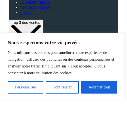
Livraison rapide
Mentions légales
CGV
Top 3 des ventes
Nous respectons votre vie privée.
Bagagerie
Nous utilisons des cookies pour améliorer votre expérience de
High-Tech
navigation, diffuser des publicités ou des contenus personnalisés et
Fabriqué en France
analyser notre trafic. En cliquant sur « Tout accepter », vous
consentez à notre utilisation des cookies.
©2025 Jemapub – Tous droits réservés
Personnaliser
Tout rejeter
Accepter tout
Catalogue
Nouveautés
Origine de nos produits
À propos