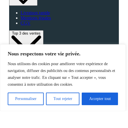
Livraison rapide
Mentions légales
CGV
Top 3 des ventes
Nous respectons votre vie privée.
Bagagerie
Nous utilisons des cookies pour améliorer votre expérience de
High-Tech
Fabriqué en France
navigation, diffuser des publicités ou des contenus personnalisés et
analyser notre trafic. En cliquant sur « Tout accepter », vous
consentez à notre utilisation des cookies.
©2025 Jemapub – Tous droits réservés
Personnaliser
Tout rejeter
Accepter tout
Catalogue
Nouveautés