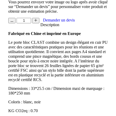
Vous pourrez envoyer votre image ou logo après avoir cliqué
sur “Demander un devis” pour personnaliser votre produit et
obtenir une estimation précise.
quantité
Demander un devis
de
Description
PORTE
Fabriqué en Chine et imprimé en Europe
BLOC
A4
Le porte bloc CLAST combine un design élégant en cuir PU
AVEC
avec des caractéristiques pratiques pour les réunions et une
FERMETURE
utilisation quotidienne. Il convient aux pages A4 standard et
MAGNETIQUE
comprend une pince magnétique, des bords cousus et une
ET
boucle pour stylo à encre noire intégrée. A l’intérieur du
STYLO
porte bloc se trouvent 26 feuilles lignées de papier 65 g/m²
BILLE
certifié FSC ainsi qu’un stylo bille dont la partie supérieure
RECYCLE
est en plastique recyclé et la partie inférieure en aluminium
RCS
recyclé certifié RCS.
CLAST
Dimensions : 33*25.5 cm / Dimension maxi de marquage :
180*250 mm
Coloris : blanc, noir
KG CO2eq : 0.70