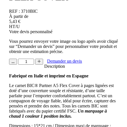
REF :
3710BIC
À partir de
5,43
€
HT/U
Votre devis personnalisé
Vous pourrez envoyer votre image ou logo après avoir cliqué
sur “Demander un devis” pour personnaliser votre produit et
obtenir une estimation précise.
quantité
Demander un devis
de
Description
CARNET
Fabriqué en Italie et imprimé en Espagne
BIC®
PARTNER
Le carnet BIC® Partner A5 Flex Cover à pages lignées est
FLEX
doté d’une couverture souple et résistante, d’une taille
COVER
parfaite pour l’emporter confortablement partout. C’est un
compagnon de voyage fiable, idéal pour écrire, capturer des
pensées et prendre des notes. Tous les carnets BIC sont
fabriqués avec du papier certifié FSC.
U
n marquage à
chaud 1 couleur 1 position inclus.
Dimensions : 15*21 cm / Dimension maxi de marquage :