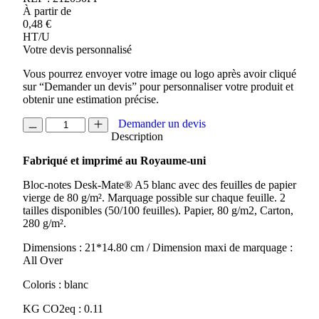
À partir de
0,48
€
HT/U
Votre devis personnalisé
Vous pourrez envoyer votre image ou logo après avoir cliqué
sur “Demander un devis” pour personnaliser votre produit et
obtenir une estimation précise.
quantité
Demander un devis
de
Description
BLOC-
Fabriqué et imprimé au Royaume-uni
NOTE
DESK-
Bloc-notes Desk-Mate® A5 blanc avec des feuilles de papier
MATE®
vierge de 80 g/m². Marquage possible sur chaque feuille. 2
A5
tailles disponibles (50/100 feuilles). Papier, 80 g/m2, Carton,
DE
280 g/m².
25
FEUILLES
Dimensions : 21*14.80 cm / Dimension maxi de marquage :
All Over
Coloris : blanc
KG CO2eq : 0.11