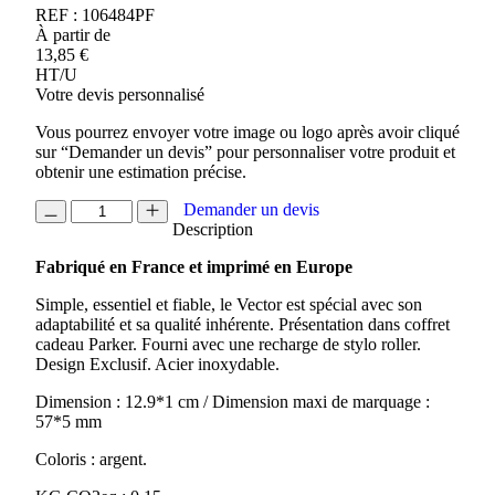
REF :
106484PF
À partir de
13,85
€
HT/U
Votre devis personnalisé
Vous pourrez envoyer votre image ou logo après avoir cliqué
sur “Demander un devis” pour personnaliser votre produit et
obtenir une estimation précise.
quantité
Demander un devis
de
Description
STYLO
Fabriqué en France et imprimé en Europe
ROLLER
VECTOR
Simple, essentiel et fiable, le Vector est spécial avec son
PARKER
adaptabilité et sa qualité inhérente. Présentation dans coffret
cadeau Parker. Fourni avec une recharge de stylo roller.
Design Exclusif. Acier inoxydable.
Dimension : 12.9*1 cm / Dimension maxi de marquage :
57*5 mm
Coloris : argent.