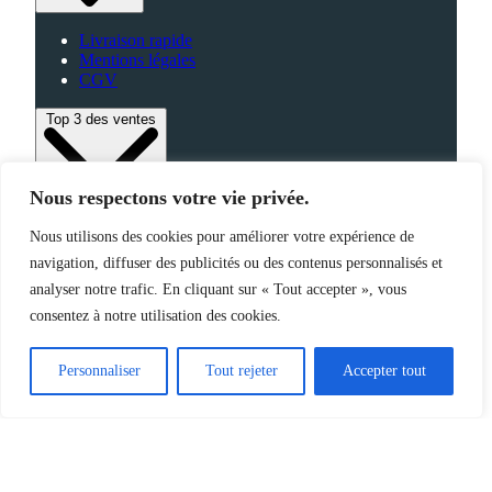
Livraison rapide
Mentions légales
CGV
Top 3 des ventes
Nous respectons votre vie privée.
Bagagerie
Nous utilisons des cookies pour améliorer votre expérience de
High-Tech
Fabriqué en France
navigation, diffuser des publicités ou des contenus personnalisés et
analyser notre trafic. En cliquant sur « Tout accepter », vous
consentez à notre utilisation des cookies.
©2025 Jemapub – Tous droits réservés
Personnaliser
Tout rejeter
Accepter tout
Catalogue
Nouveautés
Origine de nos produits