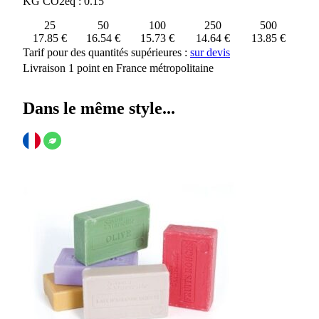
KG CO2eq : 0.15
25
50
100
250
500
17.85 €
16.54 €
15.73 €
14.64 €
13.85 €
Tarif pour des quantités supérieures :
sur devis
Livraison 1 point en France métropolitaine
Dans le même style...