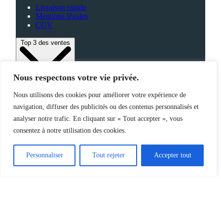
Livraison rapide
Mentions légales
CGV
Top 3 des ventes
Nous respectons votre vie privée.
Bagagerie
Nous utilisons des cookies pour améliorer votre expérience de
High-Tech
navigation, diffuser des publicités ou des contenus personnalisés et
Fabriqué en France
analyser notre trafic. En cliquant sur « Tout accepter », vous
consentez à notre utilisation des cookies.
©2025 Jemapub – Tous droits réservés
Personnaliser
Tout rejeter
Accepter tout
Catalogue
Nouveautés
Origine de nos produits
À propos