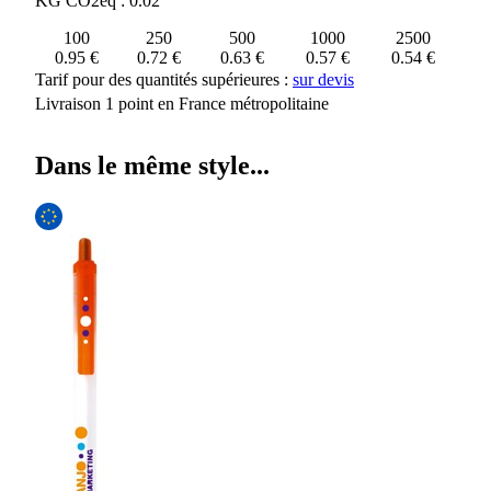
KG CO2eq : 0.02
100
250
500
1000
2500
0.95 €
0.72 €
0.63 €
0.57 €
0.54 €
Tarif pour des quantités supérieures :
sur devis
Livraison 1 point en France métropolitaine
Dans le même style...