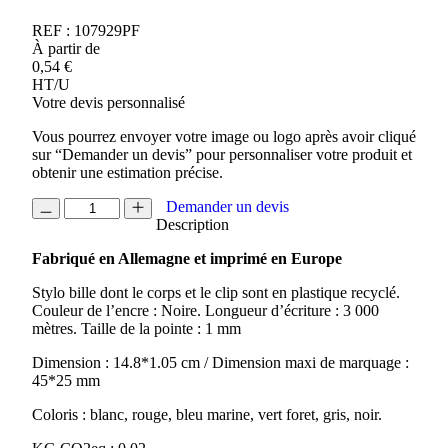
REF :
107929PF
À partir de
0,54
€
HT/U
Votre devis personnalisé
Vous pourrez envoyer votre image ou logo après avoir cliqué
sur “Demander un devis” pour personnaliser votre produit et
obtenir une estimation précise.
quantité
Demander un devis
de
Description
STYLO
Fabriqué en Allemagne et imprimé en Europe
BILLE
EN
Stylo bille dont le corps et le clip sont en plastique recyclé.
MATIERE
Couleur de l’encre : Noire. Longueur d’écriture : 3 000
RECYCLE
mètres. Taille de la pointe : 1 mm
MARTHA
Dimension : 14.8*1.05 cm / Dimension maxi de marquage :
45*25 mm
Coloris : blanc, rouge, bleu marine, vert foret, gris, noir.