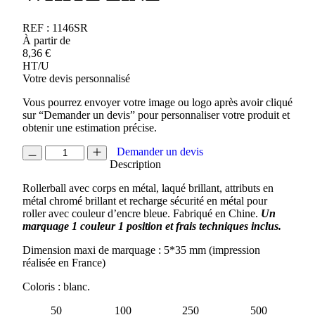
REF :
1146SR
À partir de
8,36
€
HT/U
Votre devis personnalisé
Vous pourrez envoyer votre image ou logo après avoir cliqué
sur “Demander un devis” pour personnaliser votre produit et
obtenir une estimation précise.
quantité
Demander un devis
de
Description
ROLLERBALL
Rollerball avec corps en métal, laqué brillant, attributs en
IMAGE
métal chromé brillant et recharge sécurité en métal pour
WHITE
roller avec couleur d’encre bleue. Fabriqué en Chine.
Un
LINE
marquage 1 couleur 1 position et frais techniques inclus.
Dimension maxi de marquage : 5*35 mm (impression
réalisée en France)
Coloris : blanc.
50
100
250
500