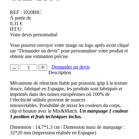
REF :
1020BIC
À partir de
0,31
€
HT/U
Votre devis personnalisé
Vous pourrez envoyer votre image ou logo après avoir cliqué
sur “Demander un devis” pour personnaliser votre produit et
obtenir une estimation précise.
quantité
Demander un devis
de
Description
STYLO
Mécanisme de rétraction fiable par poussoir, grip à la texture
MEDIA
douce, fabriqué en Espagne, les produits sont fabriqués et
CLIC
imprimés dans des usines européennes où 100% de
GRIP
l’électricité utilisée provient de sources
BIC®
renouvelables. Possibilité de mixer les couleurs du corps,
clip et bouton avec le Mix&Match.
Un marquage 1 couleur
1 position et frais techniques inclus.
Dimension : 14,7*1,3 cm / Dimension maxi de marquage :
32*20 mm (impression réalisée en Espagne)