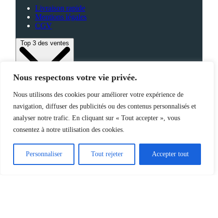
Livraison rapide
Mentions légales
CGV
Top 3 des ventes
Nous respectons votre vie privée.
Bagagerie
Nous utilisons des cookies pour améliorer votre expérience de
High-Tech
navigation, diffuser des publicités ou des contenus personnalisés et
Fabriqué en France
analyser notre trafic. En cliquant sur « Tout accepter », vous
consentez à notre utilisation des cookies.
©2025 Jemapub – Tous droits réservés
Personnaliser
Tout rejeter
Accepter tout
Catalogue
Nouveautés
Origine de nos produits
À propos