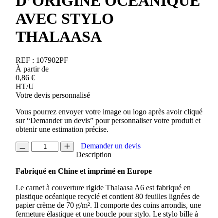
D’ORIGINE OCEANIQUE
AVEC STYLO
THALAASA
REF :
107902PF
À partir de
0,86
€
HT/U
Votre devis personnalisé
Vous pourrez envoyer votre image ou logo après avoir cliqué
sur “Demander un devis” pour personnaliser votre produit et
obtenir une estimation précise.
quantité
Demander un devis
de
Description
CARNET
Fabriqué en Chine et imprimé en Europe
A6
A
Le carnet à couverture rigide Thalaasa A6 est fabriqué en
COUVERTURE
plastique océanique recyclé et contient 80 feuilles lignées de
RIGIDE
papier crème de 70 g/m². Il comporte des coins arrondis, une
D'ORIGINE
fermeture élastique et une boucle pour stylo. Le stylo bille à
OCEANIQUE