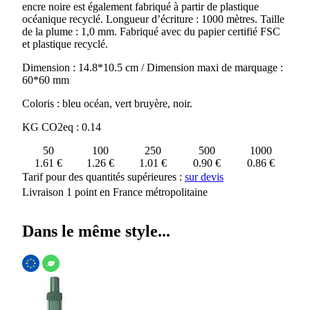
encre noire est également fabriqué à partir de plastique
AVEC
océanique recyclé. Longueur d’écriture : 1000 mètres. Taille
STYLO
de la plume : 1,0 mm. Fabriqué avec du papier certifié FSC
THALAASA
et plastique recyclé.
Dimension : 14.8*10.5 cm / Dimension maxi de marquage :
60*60 mm
Coloris : bleu océan, vert bruyère, noir.
KG CO2eq : 0.14
50
100
250
500
1000
1.61 €
1.26 €
1.01 €
0.90 €
0.86 €
Tarif pour des quantités supérieures :
sur devis
Livraison 1 point en France métropolitaine
Dans le même style...