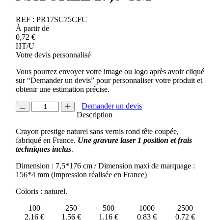
REF :
PR17SC75CFC
À partir de
0,72
€
HT/U
Votre devis personnalisé
Vous pourrez envoyer votre image ou logo après avoir cliqué
sur “Demander un devis” pour personnaliser votre produit et
obtenir une estimation précise.
quantité
Demander un devis
de
Description
CRAYON
Crayon prestige naturel sans vernis rond tête coupée,
PRESTIGE
fabriqué en France.
Une gravure laser 1 position et frais
NATUREL
techniques inclus
.
17,6
CM
Dimension : 7,5*176 cm / Dimension maxi de marquage :
156*4 mm (impression réalisée en France)
Coloris : naturel.
100
250
500
1000
2500
2.16 €
1.56 €
1.16 €
0.83 €
0.72 €