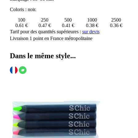
MEMLING
Coloris : noir.
100
250
500
1000
2500
0.61 €
0.47 €
0.41 €
0.38 €
0.36 €
Tarif pour des quantités supérieures :
sur devis
Livraison 1 point en France métropolitaine
Dans le même style...