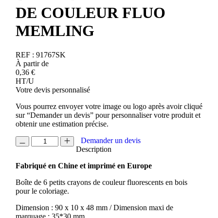
DE COULEUR FLUO
MEMLING
REF :
91767SK
À partir de
0,36
€
HT/U
Votre devis personnalisé
Vous pourrez envoyer votre image ou logo après avoir cliqué
sur “Demander un devis” pour personnaliser votre produit et
obtenir une estimation précise.
quantité
Demander un devis
de
Description
BOITE
Fabriqué en Chine et imprimé en Europe
DE
6
Boîte de 6 petits crayons de couleur fluorescents en bois
CRAYONS
pour le coloriage.
DE
COULEUR
Dimension : 90 x 10 x 48 mm / Dimension maxi de
FLUO
marquage : 35*30 mm