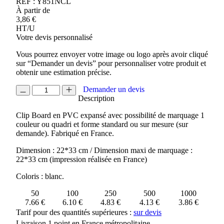
REF :
Y851NCL
À partir de
3,86
€
HT/U
Votre devis personnalisé
Vous pourrez envoyer votre image ou logo après avoir cliqué
sur “Demander un devis” pour personnaliser votre produit et
obtenir une estimation précise.
quantité
Demander un devis
de
Description
CLIP
Clip Board en PVC expansé avec possibilité de marquage 1
BOARD
couleur ou quadri et forme standard ou sur mesure (sur
STANDARD
demande). Fabriqué en France.
Dimension : 22*33 cm / Dimension maxi de marquage :
22*33 cm (impression réalisée en France)
Coloris : blanc.
50
100
250
500
1000
7.66 €
6.10 €
4.83 €
4.13 €
3.86 €
Tarif pour des quantités supérieures :
sur devis
Livraison 1 point en France métropolitaine