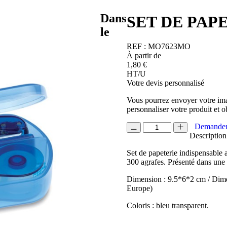
Dans
SET DE PAP
le
REF :
MO7623MO
À partir de
1,80
€
HT/U
Votre devis personnalisé
Vous pourrez envoyer votre ima
personnaliser votre produit et o
quantité
Demander
de
Description
SET
Set de papeterie indispensable a
DE
300 agrafes. Présenté dans une 
PAPETERIE
BUROBOX
Dimension : 9.5*6*2 cm / Dime
Europe)
Coloris : bleu transparent.