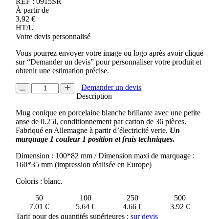
REF :
0915SR
À partir de
3,92
€
HT/U
Votre devis personnalisé
Vous pourrez envoyer votre image ou logo après avoir cliqué
sur “Demander un devis” pour personnaliser votre produit et
obtenir une estimation précise.
quantité
Demander un devis
de
Description
MUG
Mug conique en porcelaine blanche brillante avec une petite
250ML
anse de 0.25l, conditionnement par carton de 36 pièces.
CHARISMA
Fabriqué en Allemagne à partir d’électricité verte.
Un
marquage 1 couleur 1 position et frais techniques.
Dimension : 100*82 mm / Dimension maxi de marquage :
160*35 mm (impression réalisée en Europe)
Coloris : blanc.
50
100
250
500
7.01 €
5.64 €
4.66 €
3.92 €
Tarif pour des quantités supérieures :
sur devis