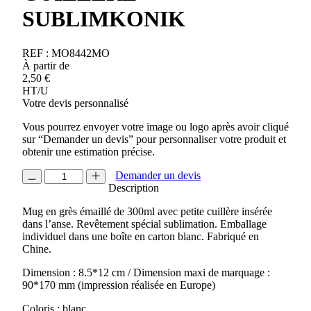
SUBLIMKONIK
REF :
MO8442MO
À partir de
2,50
€
HT/U
Votre devis personnalisé
Vous pourrez envoyer votre image ou logo après avoir cliqué
sur “Demander un devis” pour personnaliser votre produit et
obtenir une estimation précise.
quantité
Demander un devis
de
Description
MUG
Mug en grès émaillé de 300ml avec petite cuillère insérée
AVEC
dans l’anse. Revêtement spécial sublimation. Emballage
PETITE
individuel dans une boîte en carton blanc. Fabriqué en
CUILLERE
Chine.
SUBLIMKONIK
Dimension : 8.5*12 cm / Dimension maxi de marquage :
90*170 mm (impression réalisée en Europe)
Coloris : blanc.