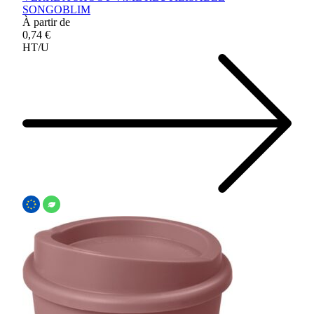
SONGOBLIM
À partir de
0,74 €
HT/U