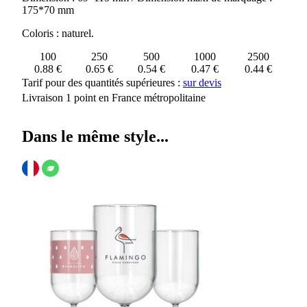
175*70 mm
Coloris : naturel.
100
250
500
1000
2500
0.88 €
0.65 €
0.54 €
0.47 €
0.44 €
Tarif pour des quantités supérieures :
sur devis
Livraison 1 point en France métropolitaine
Dans le même style...