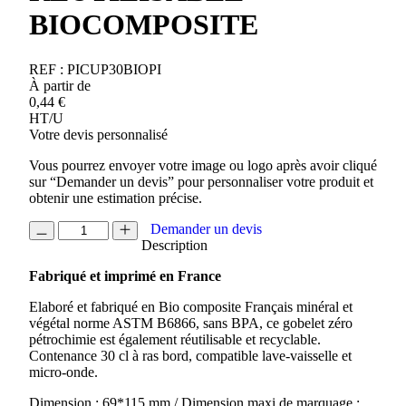
BIOCOMPOSITE
REF :
PICUP30BIOPI
À partir de
0,44
€
HT/U
Votre devis personnalisé
Vous pourrez envoyer votre image ou logo après avoir cliqué
sur “Demander un devis” pour personnaliser votre produit et
obtenir une estimation précise.
quantité
Demander un devis
de
Description
GOBELET
Fabriqué et imprimé en France
30CL
REUTILISABLE
Elaboré et fabriqué en Bio composite Français minéral et
BIOCOMPOSITE
végétal norme ASTM B6866, sans BPA, ce gobelet zéro
pétrochimie est également réutilisable et recyclable.
Contenance 30 cl à ras bord, compatible lave-vaisselle et
micro-onde.
Dimension : 69*115 mm / Dimension maxi de marquage :