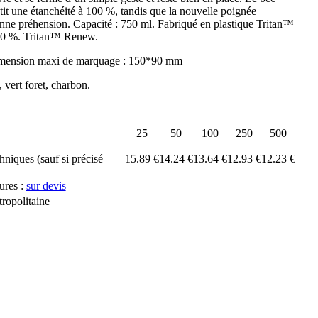
ntit une étanchéité à 100 %, tandis que la nouvelle poignée
nne préhension. Capacité : 750 ml. Fabriqué en plastique Tritan™
 50 %. Tritan™ Renew.
imension maxi de marquage : 150*90 mm
, vert foret, charbon.
25
50
100
250
500
chniques (sauf si précisé
15.89 €
14.24 €
13.64 €
12.93 €
12.23 €
ures :
sur devis
ropolitaine