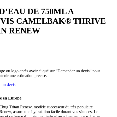
D’EAU DE 750ML A
 VIS CAMELBAK® THRIVE
AN RENEW
ge ou logo après avoir cliqué sur “Demander un devis” pour
btenir une estimation précise.
 un devis
mé en Europe
ug Tritan Renew, modèle successeur du très populaire
new, assure une hydratation facile durant vos séances. Le
 et se ferme d’un simple geste et reste bien en place. Le bec