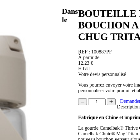
Dans
BOUTEILLE 
le
BOUCHON A
CHUG TRIT
REF :
100887PF
À partir de
12,23
€
HT/U
Votre devis personnalisé
Vous pourrez envoyer votre ima
personnaliser votre produit et o
quantité
Demander
de
Description
BOUTEILLE
Fabriqué en Chine et impri
D'EAU
DE
La gourde Camelbak® Thrive Ch
750ML
Camelbak Chute® Mag Tritan Re
A
nouveau bouchon verseur s’ouvre