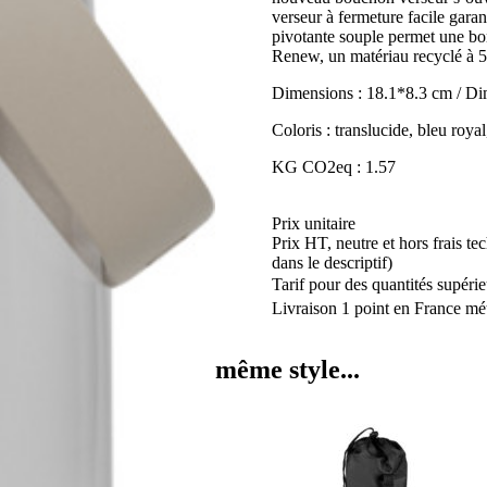
BOUCHON
verseur à fermeture facile gara
A
pivotante souple permet une bo
VIS
Renew, un matériau recyclé à
CAMELBAK®
THRIVE
Dimensions : 18.1*8.3 cm / D
CHUG
TRITAN
Coloris : translucide, bleu royal
RENEW
KG CO2eq : 1.57
Prix unitaire
Prix HT, neutre et hors frais te
dans le descriptif)
Tarif pour des quantités supérie
Livraison 1 point en France mét
même style...