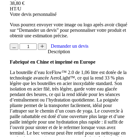
38,80
€
HT/U
Votre devis personnalisé
Vous pourrez envoyer votre image ou logo après avoir cliqué
sur “Demander un devis” pour personnaliser votre produit et
obtenir une estimation précise.
quantité
Demander un devis
de
Description
BOUTEILLE
Fabriqué en Chine et imprimé en Europe
D'EAU
DE
La bouteille d’eau IceFlow™ 2.0 de 1,06 litre est dotée de la
1.06L
technologie avancée AeroLight™, ce qui la rend 33 % plus
AVEC
légère que les bouteilles en acier inoxydable standard. Son
PAILLE
isolation en acier filé, très légère, garde votre eau glacée
RABATTABLE
pendant des heures, ce qui la rend idéale pour les séances
STANLEY®
d’entraînement ou l’hydratation quotidienne. La poignée
ICEFLOW™
pliante permet de la transporter facilement, idéal pour
2.0
l’attraper sur le chemin d’un cours de yoga. Le couvercle à
paille rabattable est doté d’une ouverture plus large et d’une
paille intégrée pour une hydratation plus rapide : il suffit de
l’ouvrir pour siroter et de le refermer lorsque vous avez
terminé. Le bec verseur peut être retiré pour un nettoyage en