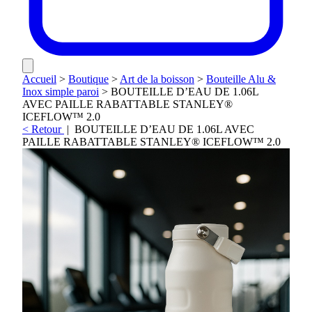
Accueil
>
Boutique
>
Art de la boisson
>
Bouteille Alu &
Inox simple paroi
>
BOUTEILLE D’EAU DE 1.06L
AVEC PAILLE RABATTABLE STANLEY®
ICEFLOW™ 2.0
< Retour
|
BOUTEILLE D’EAU DE 1.06L AVEC
PAILLE RABATTABLE STANLEY® ICEFLOW™ 2.0