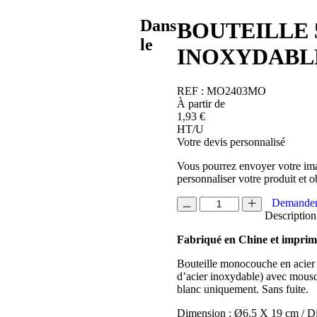
Dans
BOUTEILLE 
le
INOXYDABL
REF :
MO2403MO
À partir de
1,93
€
HT/U
Votre devis personnalisé
Vous pourrez envoyer votre ima
personnaliser votre produit et o
quantité
Demander
de
Description
BOUTEILLE
Fabriqué en Chine et impri
500ML
EN
Bouteille monocouche en acier 
ACIER
d’acier inoxydable) avec mousqu
INOXYDABLE
blanc uniquement. Sans fuite.
RECYCLE
REMID
Dimension : Ø6.5 X 19 cm / 
MOSS